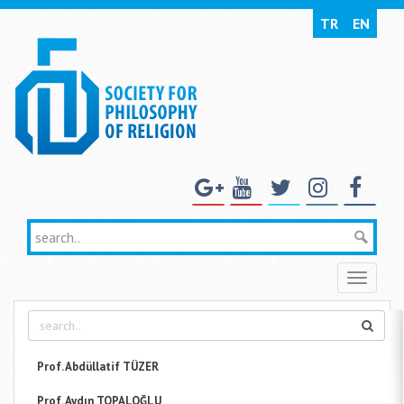
TR
EN
Toggle
naviga
Prof. Abdüllatif TÜZER
Prof. Aydın TOPALOĞLU