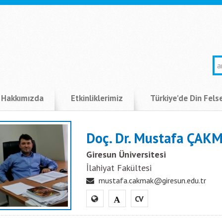
Hakkımızda
Etkinliklerimiz
Türkiye'de Din Fels
Doç. Dr. Mustafa ÇAK
Giresun Üniversitesi
İlahiyat Fakültesi
mustafa.cakmak@giresun.edu.tr
CV