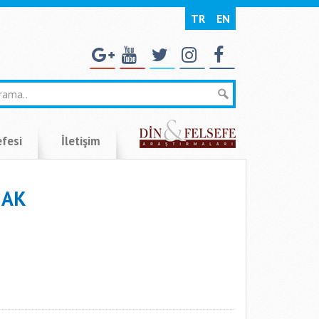
TR
EN
efesi
İletişim
MAK