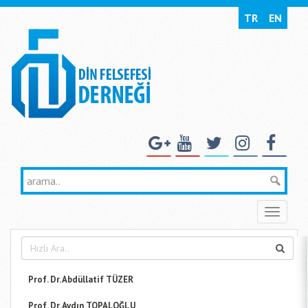
TR
EN
Toggle
naviga
Prof. Dr. Abdüllatif TÜZER
Prof. Dr. Aydın TOPALOĞLU