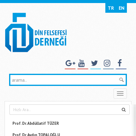
TR
EN
Toggle
naviga
Prof. Dr. Abdüllatif TÜZER
Prof. Dr. Aydın TOPALOĞLU