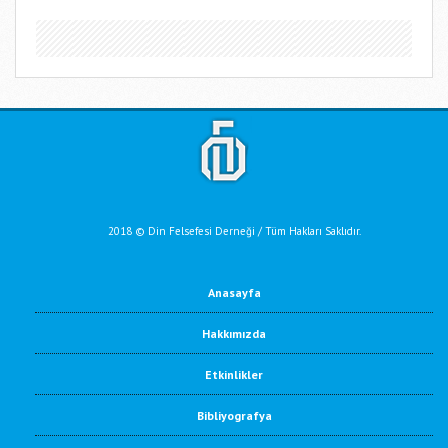
2018 © Din Felsefesi Derneği / Tüm Hakları Saklıdır.
Anasayfa
Hakkımızda
Etkinlikler
Bibliyografya