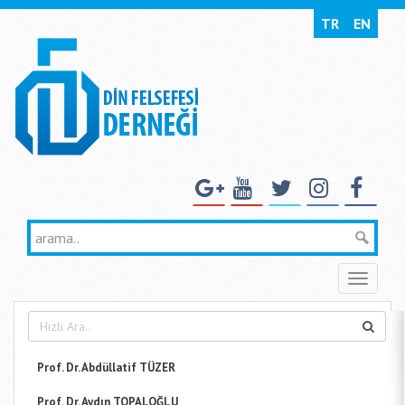
TR
EN
Toggle
naviga
Prof. Dr. Abdüllatif TÜZER
Prof. Dr. Aydın TOPALOĞLU