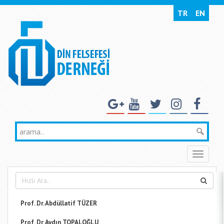
TR
EN
Toggle
naviga
Prof. Dr. Abdüllatif TÜZER
Prof. Dr. Aydın TOPALOĞLU