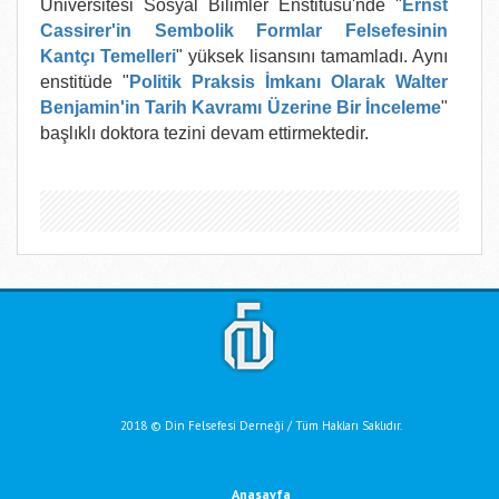
Üniversitesi Sosyal Bilimler Enstitüsü'nde "
Ernst
Cassirer'in Sembolik Formlar Felsefesinin
Kantçı Temelleri
" yüksek lisansını tamamladı. Aynı
enstitüde "
Politik Praksis İmkanı Olarak Walter
Benjamin'in Tarih Kavramı Üzerine Bir İnceleme
"
başlıklı doktora tezini devam ettirmektedir.
2018 © Din Felsefesi Derneği / Tüm Hakları Saklıdır.
Anasayfa