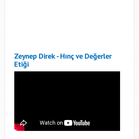
Zeynep Direk - Hınç ve Değerler
Etiği