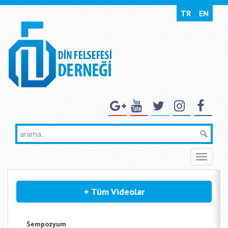
TR
EN
Toggle
naviga
+ Tüm Videolar
Sempozyum